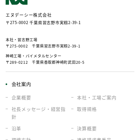
エヌデーシー株式会社
〒275-0002 千葉県習志野市実籾2-39-1
本社・習志野⼯場
〒275-0002 千葉県習志野市実籾2-39-1
神崎⼯場・バイメタルセンター
〒289-0212 千葉県⾹取郡神崎町武⽥20-5
会社案内
企業概要
本社・工場
ご案内
社長メッセージ・
経営指
取得規格
針
沿革
決算概要
環境方針
適格請求書番号